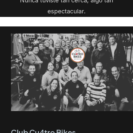
Nunca tuviste tan cerca, algo tan
espectacular.
Club Cu4tro Bikes.