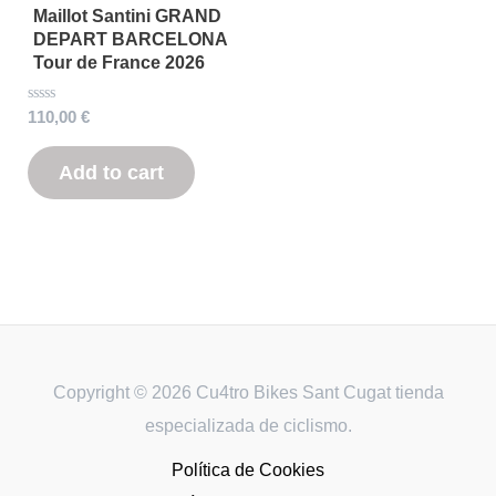
Maillot Santini GRAND
DEPART BARCELONA
Tour de France 2026
Rated
110,00
€
0
out
of
Add to cart
5
Copyright © 2026 Cu4tro Bikes Sant Cugat tienda
especializada de ciclismo.
Política de Cookies