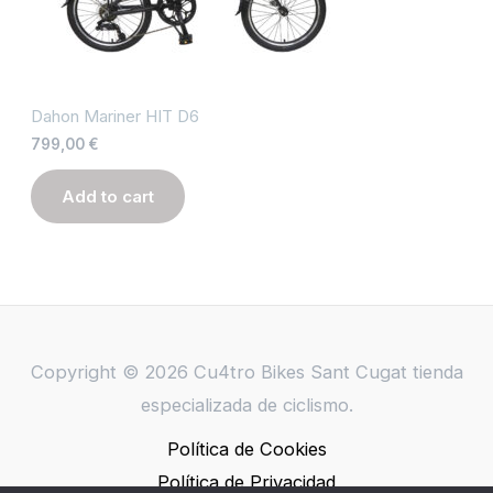
Dahon Mariner HIT D6
799,00
€
Add to cart
Copyright © 2026 Cu4tro Bikes Sant Cugat tienda
especializada de ciclismo.
Política de Cookies
Política de Privacidad