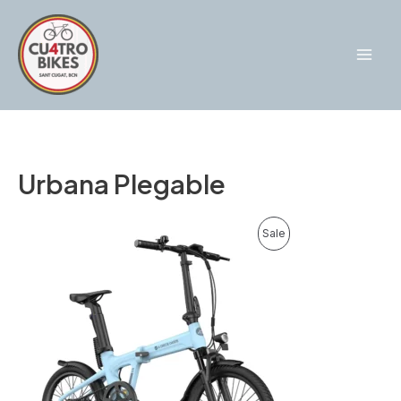
Ir
al
contenido
Mai
Men
Urbana Plegable
Sale
Product
On
Sale