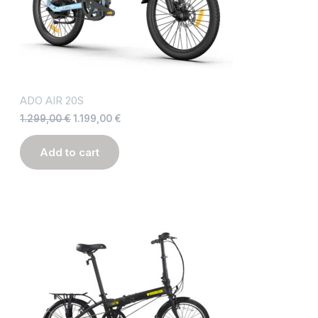
ADO AIR 20S
1.299,00
€
1.199,00
€
Add to cart