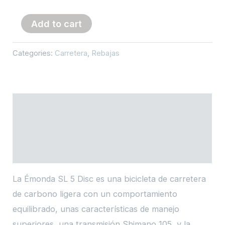
Émonda
Add to cart
SL
5
Categories:
Carretera
,
Rebajas
Talla
54
quantity
Description
Additional information
Reviews (0)
La Émonda SL 5 Disc es una bicicleta de carretera
de carbono ligera con un comportamiento
equilibrado, unas características de manejo
superiores, una transmisión Shimano 105, y la