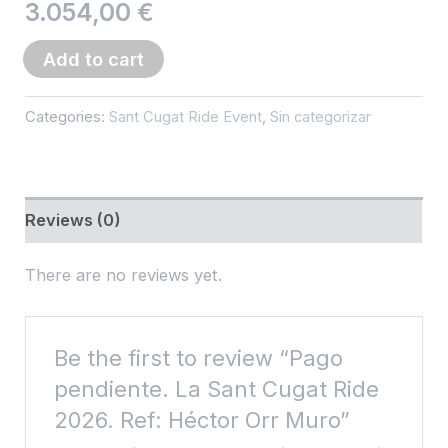
3.054,00
€
Pago
Add to cart
pendiente.
La
Categories:
Sant Cugat Ride Event
,
Sin categorizar
Sant
Cugat
Ride
Reviews (0)
2026.
Ref:
There are no reviews yet.
Héctor
Orr
Muro
Be the first to review “Pago
quantity
pendiente. La Sant Cugat Ride
2026. Ref: Héctor Orr Muro”