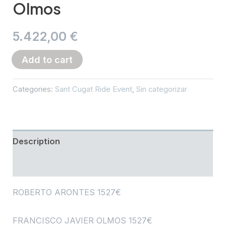
Olmos
5.422,00
€
Pago
Add to cart
pendiente.
La
Categories:
Sant Cugat Ride Event
,
Sin categorizar
Sant
Cugat
Ride
Description
2026.
Ref:
Reviews (0)
Fam
ROBERTO ARONTES 1527€
Olmos
quantity
FRANCISCO JAVIER OLMOS 1527€