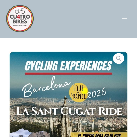
Ir
al
contenido
Mai
Men