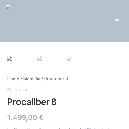
Ir
al
contenido
Mai
Men
Home
/
Montaña
/ Procaliber 8
Montaña
Procaliber 8
1.499,00
€