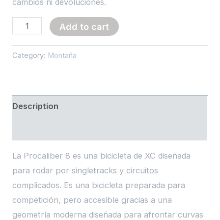
cambios ni devoluciones.
Procaliber
Add to cart
8
quantity
Category:
Montaña
Description
Reviews (0)
La Procaliber 8 es una bicicleta de XC diseñada
para rodar por singletracks y circuitos
complicados. Es una bicicleta preparada para
competición, pero accesible gracias a una
geometría moderna diseñada para afrontar curvas