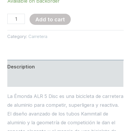
Available on backorder
Émonda
Add to cart
ALR
5
Category:
Carretera
quantity
Description
Reviews (0)
La Émonda ALR 5 Disc es una bicicleta de carretera
de aluminio para competir, superligera y reactiva.
El diseño avanzado de los tubos Kammtail de
aluminio y la geometría de competición le dan el