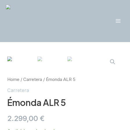
Ir
al
contenido
Mai
Men
Home
/
Carretera
/ Émonda ALR 5
Carretera
Émonda ALR 5
2.299,00
€